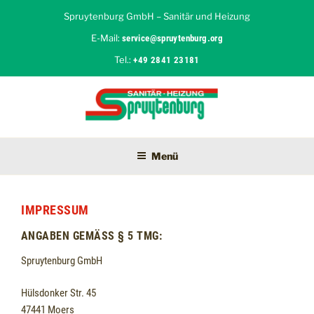
Zum
Spruytenburg GmbH – Sanitär und Heizung
Inhalt
E-Mail:
service@spruytenburg.org
springen
Tel.:
+49 2841 23181
SPRUYTENBURG GMBH
Sanitär und Heizung in Moers
Menü
IMPRESSUM
ANGABEN GEMÄSS § 5 TMG:
Spruytenburg GmbH
Hülsdonker Str. 45
47441 Moers