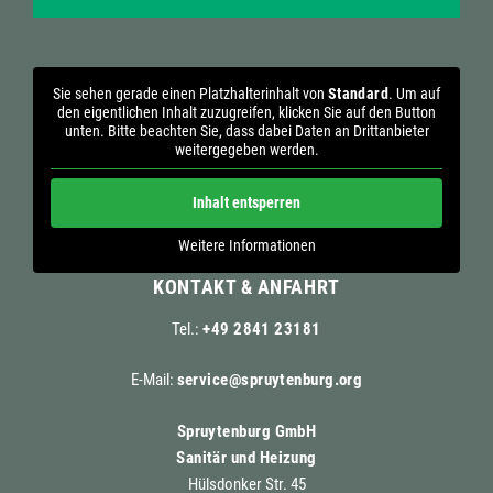
Sie sehen gerade einen Platzhalterinhalt von
Standard
. Um auf
den eigentlichen Inhalt zuzugreifen, klicken Sie auf den Button
unten. Bitte beachten Sie, dass dabei Daten an Drittanbieter
weitergegeben werden.
Inhalt entsperren
Weitere Informationen
KONTAKT & ANFAHRT
Tel.:
+49 2841 23181
E-Mail:
service@spruytenburg.org
Spruytenburg GmbH
Sanitär und Heizung
Hülsdonker Str. 45