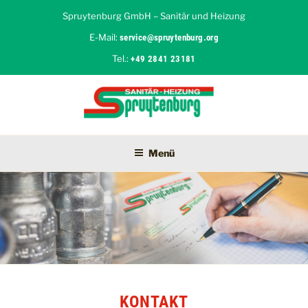
Zum
Spruytenburg GmbH – Sanitär und Heizung
Inhalt
E-Mail:
service@spruytenburg.org
springen
Tel.:
+49 2841 23181
SPRUYTENBURG GMBH
Sanitär und Heizung in Moers
Menü
KONTAKT