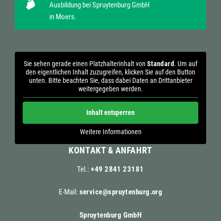
Ausbildung bei Spruytenburg GmbH
in Moers.
Sie sehen gerade einen Platzhalterinhalt von
Standard
. Um auf
den eigentlichen Inhalt zuzugreifen, klicken Sie auf den Button
unten. Bitte beachten Sie, dass dabei Daten an Drittanbieter
weitergegeben werden.
Inhalt entsperren
Weitere Informationen
KONTAKT & ANFAHRT
Tel.:
+49 2841 23181
E-Mail:
service@spruytenburg.org
Spruytenburg GmbH