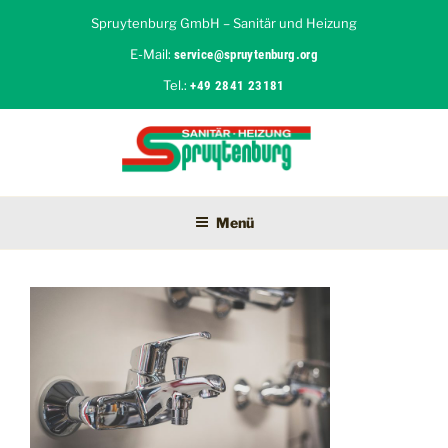
Zum
Spruytenburg GmbH – Sanitär und Heizung
Inhalt
E-Mail:
service@spruytenburg.org
springen
Tel.:
+49 2841 23181
SPRUYTENBURG GMBH
Sanitär und Heizung in Moers
Menü