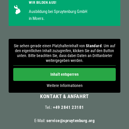
WIR BILDEN AUS!
Ausbildung bei Spruytenburg GmbH
in Moers.
Sie sehen gerade einen Platzhalterinhalt von
Standard
. Um auf
den eigentlichen Inhalt zuzugreifen, klicken Sie auf den Button
unten. Bitte beachten Sie, dass dabei Daten an Drittanbieter
weitergegeben werden.
Inhalt entsperren
Weitere Informationen
KONTAKT & ANFAHRT
Tel.:
+49 2841 23181
E-Mail:
service@spruytenburg.org