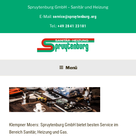
Zum
Spruytenburg GmbH – Sanitär und Heizung
Inhalt
E-Mail:
service@spruytenburg.org
springen
Tel.:
+49 2841 23181
SPRUYTENBURG GMBH
Sanitär und Heizung in Moers
Menü
Klempner Moers: Spruytenburg GmbH bietet besten Service im
Bereich Sanitär, Heizung und Gas.